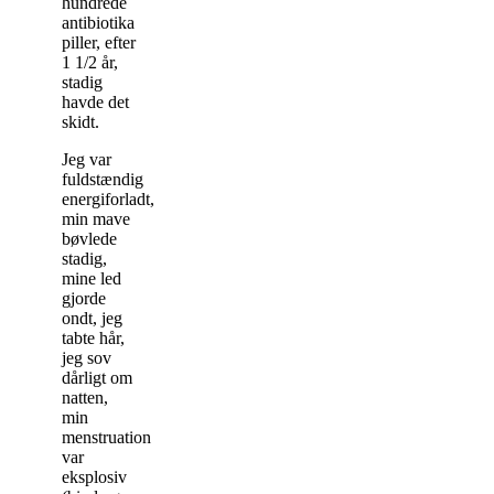
hundrede
antibiotika
piller, efter
1 1/2 år,
stadig
havde det
skidt.
Jeg var
fuldstændig
energiforladt,
min mave
bøvlede
stadig,
mine led
gjorde
ondt, jeg
tabte hår,
jeg sov
dårligt om
natten,
min
menstruation
var
eksplosiv