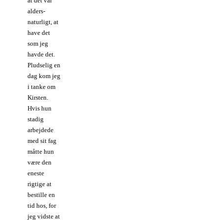
at det var
alders-
naturligt, at
have det
som jeg
havde det.
Pludselig en
dag kom jeg
i tanke om
Kirsten.
Hvis hun
stadig
arbejdede
med sit fag
måtte hun
være den
eneste
rigtige at
bestille en
tid hos, for
jeg vidste at