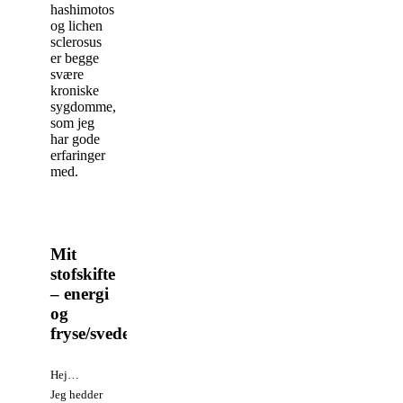
hashimotos
og lichen
sclerosus
er begge
svære
kroniske
sygdomme,
som jeg
har gode
erfaringer
med.
Mit
stofskifte
– energi
og
fryse/svedeture
Hej…
Jeg hedder