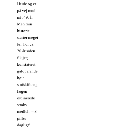
Heide og er
på vej mod
mit 49. år
Men min
historie
starter meget
før. For ca.
20 år siden
fik jeg
konstateret
galoperende
højt
stofskifte og
lægen
ordinerede
straks
medicin – 8
piller
dagligt!