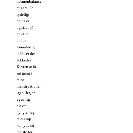
hormonbalance
at gøre. Et
tydeligt
bevis er
også, at på
en eller
anden
forunderlig
måde er det
lykkedes
Kirsten at få
sat gang i
mine
menstruationer
igen. Jeg er
egentlig
blevet
”yngre” og
min krop
kan yde sit
bedste for