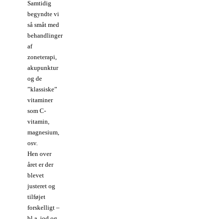
Samtidig
begyndte vi
så småt med
behandlinger
af
zoneterapi,
akupunktur
og de
”klassiske”
vitaminer
som C-
vitamin,
magnesium,
osv.
Hen over
året er der
blevet
justeret og
tilføjet
forskelligt –
bl.a. jod og