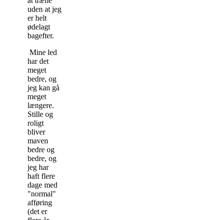
at træne
uden at jeg
er helt
ødelagt
bagefter.
Mine led
har det
meget
bedre, og
jeg kan gå
meget
længere.
Stille og
roligt
bliver
maven
bedre og
bedre, og
jeg har
haft flere
dage med
"normal"
afføring
(det er