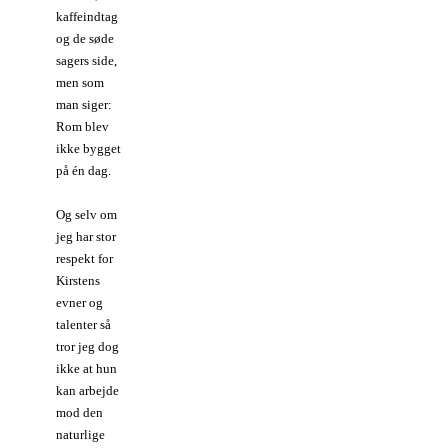
kaffeindtag
og de søde
sagers side,
men som
man siger:
Rom blev
ikke bygget
på én dag.
Og selv om
jeg har stor
respekt for
Kirstens
evner og
talenter så
tror jeg dog
ikke at hun
kan arbejde
mod den
naturlige