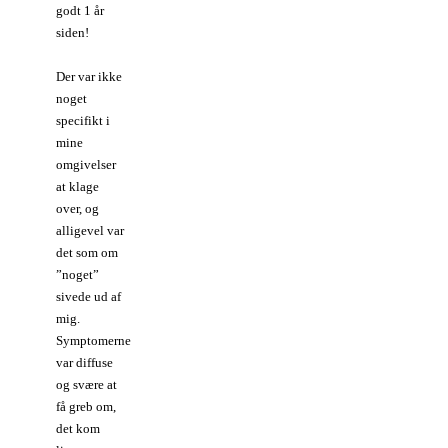
godt 1 år
siden!
Der var ikke
noget
specifikt i
mine
omgivelser
at klage
over, og
alligevel var
det som om
”noget”
sivede ud af
mig.
Symptomerne
var diffuse
og svære at
få greb om,
det kom