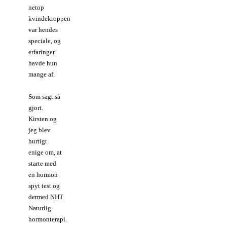
netop
kvindekroppen
var hendes
speciale, og
erfaringer
havde hun
mange af.
Som sagt så
gjort.
Kirsten og
jeg blev
hurtigt
enige om, at
starte med
en hormon
spyt test og
dermed NHT
Naturlig
hormonterapi.