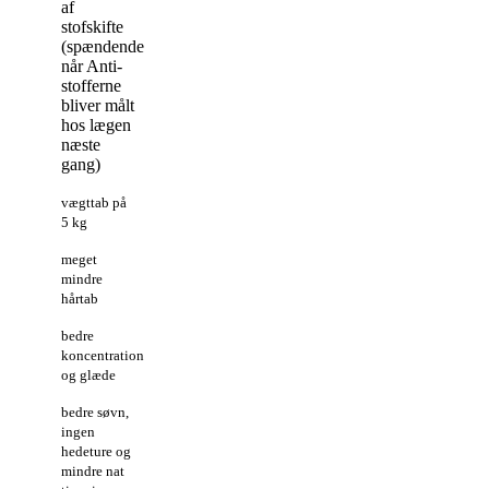
af
stofskifte
(spændende
når Anti-
stofferne
bliver målt
hos lægen
næste
gang)
vægttab på
5 kg
meget
mindre
hårtab
bedre
koncentration
og glæde
bedre søvn,
ingen
hedeture og
mindre nat