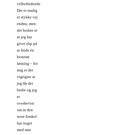
velbefindende.
Der er stadig
et stykke vej
endnu, men
det bedste er
at jeg har
givet slip på
at finde én
bestemt
løsning – for
mig er det
vigtigste at
jeg får det
bedre og jeg
er
overbevist
om at den
store forskel
har noget
med min