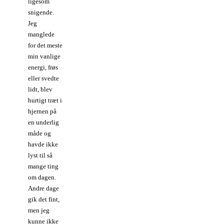
ligesom
snigende.
Jeg
manglede
for det meste
min vanlige
energi, frøs
eller svedte
lidt, blev
hurtigt træt i
hjernen på
en underlig
måde og
havde ikke
lyst til så
mange ting
om dagen.
Andre dage
gik det fint,
men jeg
kunne ikke