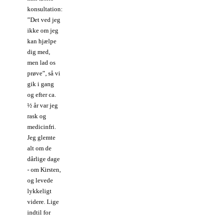
konsultation:
”Det ved jeg
ikke om jeg
kan hjælpe
dig med,
men lad os
prøve”, så vi
gik i gang
og efter ca.
½ år var jeg
rask og
medicinfri.
Jeg glemte
alt om de
dårlige dage
- om Kirsten,
og levede
lykkeligt
videre. Lige
indtil for