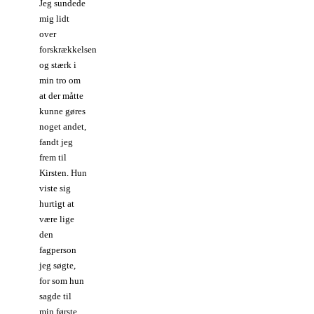
Jeg sundede
mig lidt
over
forskrækkelsen
og stærk i
min tro om
at der måtte
kunne gøres
noget andet,
fandt jeg
frem til
Kirsten. Hun
viste sig
hurtigt at
være lige
den
fagperson
jeg søgte,
for som hun
sagde til
min første