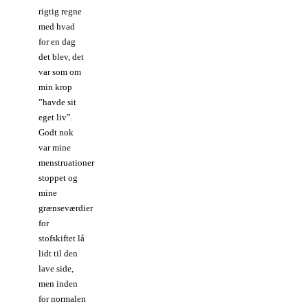
rigtig regne
med hvad
for en dag
det blev, det
var som om
min krop
”havde sit
eget liv”.
Godt nok
var mine
menstruationer
stoppet og
mine
grænseværdier
for
stofskiftet lå
lidt til den
lave side,
men inden
for normalen