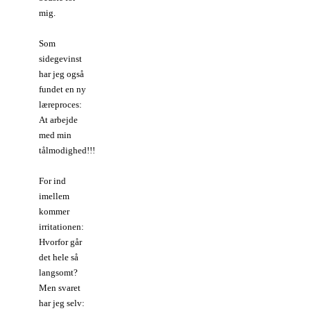
mig.
Som
sidegevinst
har jeg også
fundet en ny
læreproces:
At arbejde
med min
tålmodighed!!!
For ind
imellem
kommer
irritationen:
Hvorfor går
det hele så
langsomt?
Men svaret
har jeg selv: