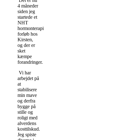
Det er nu
4 måneder
siden jeg
startede et
NHT
hormonterapi
forløb hos
Kirsten,
og der er
sket
kæmpe
forandringer.
Vi har
arbejdet på
at
stabilisere
min mave
og derfra
bygge på
stille og
roligt med
alverdens
kosttilskud.
Jeg spiste