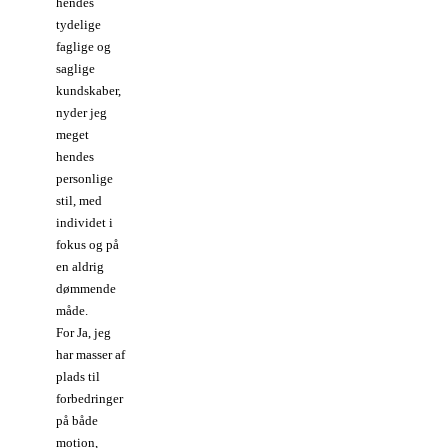
hendes
tydelige
faglige og
saglige
kundskaber,
nyder jeg
meget
hendes
personlige
stil, med
individet i
fokus og på
en aldrig
dømmende
måde.
For Ja, jeg
har masser af
plads til
forbedringer
på både
motion,