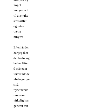
noget
homøopati
til at styrke
stofskiftet
og mine
trætte
binyrer.
Efterhånden
har jeg fået
det bedre og
bedre. Efter
9 måneder
forsvandt de
ubehagelige
små
fryse/svede
ture som
virkelig har
generet mit