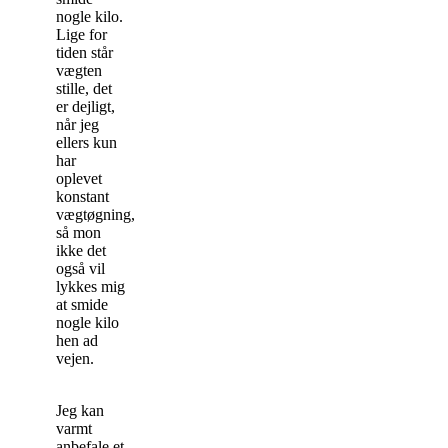
nogle kilo.
Lige for
tiden står
vægten
stille, det
er dejligt,
når jeg
ellers kun
har
oplevet
konstant
vægtøgning,
så mon
ikke det
også vil
lykkes mig
at smide
nogle kilo
hen ad
vejen.
Jeg kan
varmt
anbefale et