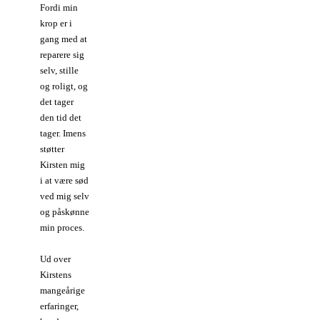
Fordi min
krop er i
gang med at
reparere sig
selv, stille
og roligt, og
det tager
den tid det
tager. Imens
støtter
Kirsten mig
i at være sød
ved mig selv
og påskønne
min proces.
Ud over
Kirstens
mangeårige
erfaringer,