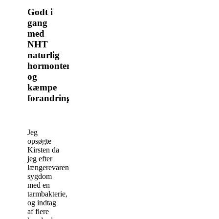
Godt i
gang
med
NHT
naturlig
hormonterapi
og
kæmpe
forandringer
Jeg
opsøgte
Kirsten da
jeg efter
længerevarende
sygdom
med en
tarmbakterie,
og indtag
af flere