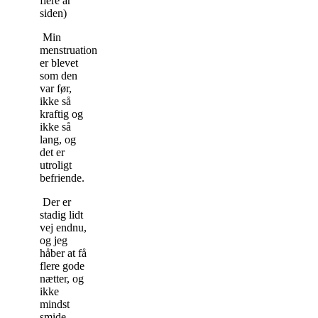
flere år
siden)
Min
menstruation
er blevet
som den
var før,
ikke så
kraftig og
ikke så
lang, og
det er
utroligt
befriende.
Der er
stadig lidt
vej endnu,
og jeg
håber at få
flere gode
nætter, og
ikke
mindst
smide