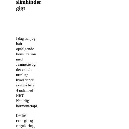
slimhinder,
gigt
I dag har jeg
haft
opfølgende
konsultation
med
Jeannette og
det er helt
utroligt
hvad der er
sket på bare
4 mdr. med
NHT
Naturlig
hormonterapi.
bedre
energi og
regulering