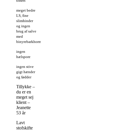
tisseri
meget bedre
LS, fine
slimhinder
og ingen
brug af salve
med
binyrebarkhormoner
ingen
hælspore
ingen stive
gigt hænder
og fødder
Tillykke –
du er en
meget sej
klient –
Jeanette
53 år
Lavt
stofskifte