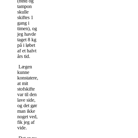
(bind og
tampon
skulle
skiftes 1
gang i
timen), og
jeg havde
taget 8 kg
på i løbet
af et halvt
års tid.
Lægen
kunne
konstatere,
at mit
stofskifte
var til den
lave side,
og det gør
man ikke
noget ved,
fik jeg af
vide.