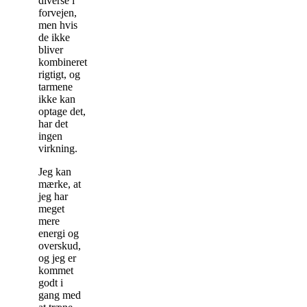
diverse i
forvejen,
men hvis
de ikke
bliver
kombineret
rigtigt, og
tarmene
ikke kan
optage det,
har det
ingen
virkning.
Jeg kan
mærke, at
jeg har
meget
mere
energi og
overskud,
og jeg er
kommet
godt i
gang med